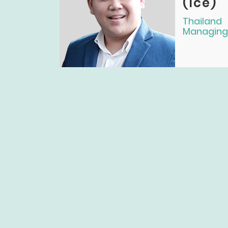
(Ice)
Thailand
Managing 