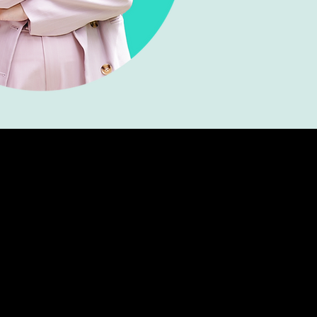
ssion
e and serious about
e engagement and
h through creative