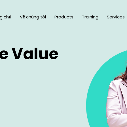
g chủ
Về chúng tôi
Products
Training
Services
e Value
chuyên gia tư vấn đã qua đào
húng tôi cung cấp dịch vụ tư vấn
o làm hài lòng mọi khách hàng.
i Nhân Sự sánh đôi cùng Công
lại cho khách hàng những giải
. Đội ngũ chuyên gia đa dạng,
của chúng tôi luôn thấu hiểu nhu
lại những trải nghiệm tuyệt vời