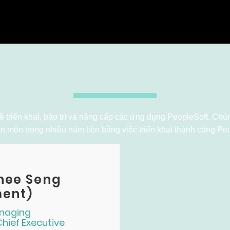
platforms. We pr
people for digita
Hậu phương
triển khai, bảo trì và nâng cấp các ứng dụng PeopleSoft. Chúng
n môn trong nhiều năm liền bằng việc triển khai thành công Pe
hee Seng
ment)
naging
Chief Executive