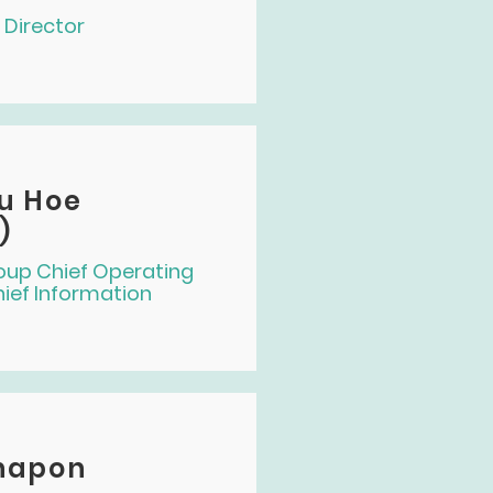
Director
Yu Hoe
)
oup Chief Operating
hief
Information
hapon