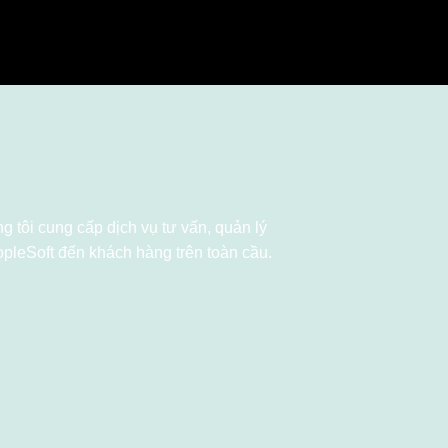
epare clients and
l transformation.
 tôi cung cấp dịch vụ tư vấn, quản lý
opleSoft đến khách hàng trên toàn cầu.