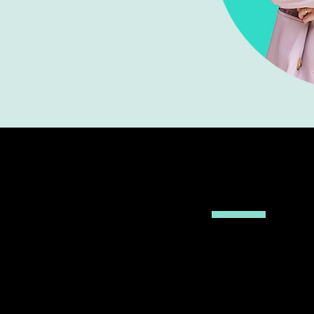
ự kết hợp các giải pháp Phần
n
Our Mi
le Through
We are passionat
driving employe
business strengt