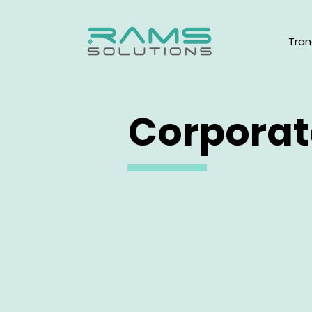
Tran
Corporat
Rams Solutions có quy mô 150 
tạo trải rộng trên 5 quốc gia. C
một cách nhanh chóng và đảm bả
Với phương châm hoạt động “Kh
Nghệ”, chúng tôi cam kết đem 
pháp tương thích và xuyên suốt
giàu kinh nghiệm và nhiệt huyết 
cầu của từng lĩnh vực, để mang 