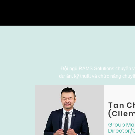
Đội ngũ RAMS Solutions chuyên về 
dự án, kỹ thuật và chức năng chuyê
Tan C
(Clle
Group Ma
Director/