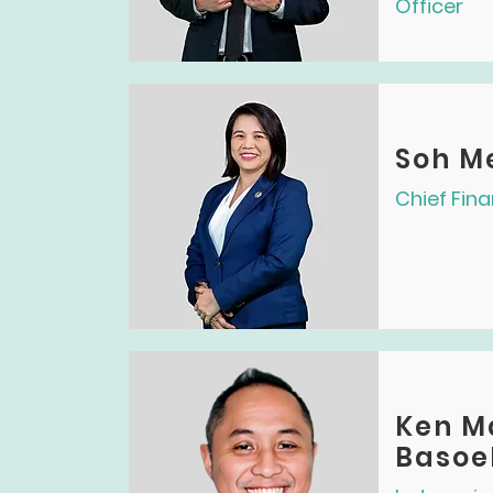
Officer
Soh Me
Chief Fina
Ken M
Basoe