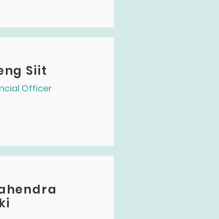
ng Siit
ncial Officer
ahendra
ki