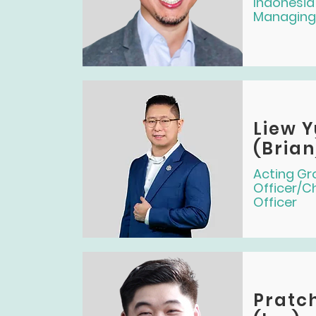
Indonesia
Managing 
Liew 
(Brian
Acting Gr
Officer/C
Officer
Pratc