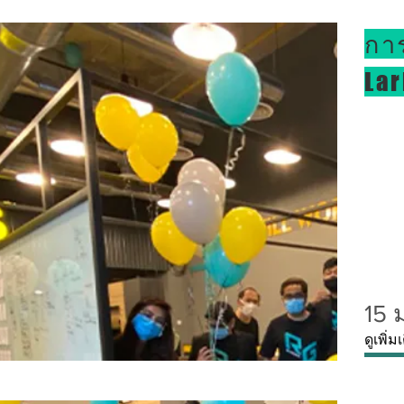
กา
Lar
15 
ดูเพิ่ม