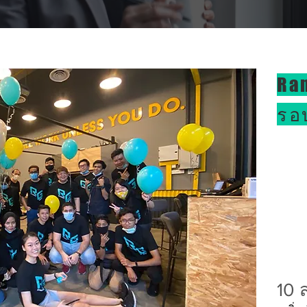
Ra
รอ
10 