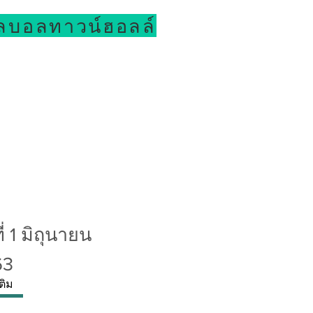
ลบอลทาวน์ฮอลล์
ี่ 1 มิถุนายน
63
เติม