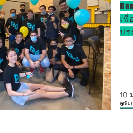
Ra
เพ
ปร
10 
ดูเพิ่ม
AL MEDIA
termS of use
compan