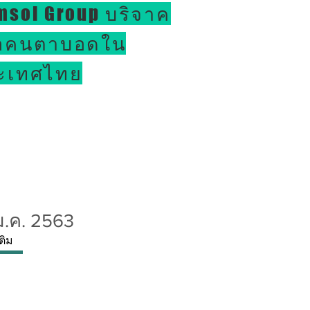
msol Group บริจาค
ื่อคนตาบอดใน
ะเทศไทย
ม.ค. 2563
เติม
y
contact us