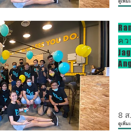
ดูเพิ่ม
Ra
ควา
Ja
Ang
8 ส
ดูเพิ่ม