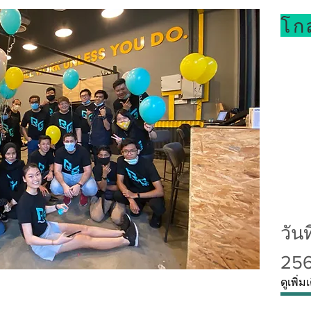
โก
วันท
25
ดูเพิ่ม