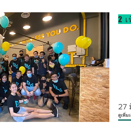
2 เ
27 
ดูเพิ่ม