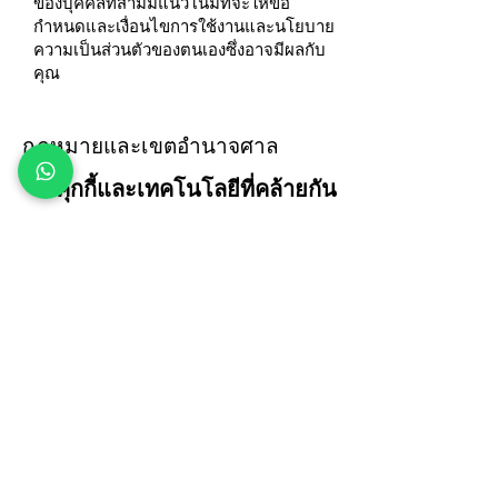
ของบุคคลที่สามมีแนวโน้มที่จะให้ข้อ
กำหนดและเงื่อนไขการใช้งานและนโยบาย
ความเป็นส่วนตัวของตนเองซึ่งอาจมีผลกับ
คุณ
กฎหมายและเขตอำนาจศาล
7. คุกกี้และเทคโนโลยีที่คล้ายกัน
เราใช้คุกกี้ (ไฟล์ข้อมูลขนาดเล็กที่จัดเก็บไว้
ในคอมพิวเตอร์ของคุณ) เพื่อช่วยให้เรามี
คุณลักษณะมากมายบนเว็บไซต์และเพื่อ
ปรับปรุงเว็บไซต์ของเรา คุณสามารถเลือกที่
จะไม่ยอมรับคุกกี้จากเรา (โดยเปลี่ยนการ
ตั้งค่าความปลอดภัยของเบราว์เซอร์ของ
คุณ) แต่ถ้าคุณยอมรับ เว็บไซต์อาจไม่
ทำงานตามที่ต้องการและคุณสมบัติบาง
อย่างอาจไม่ทำงานเลย